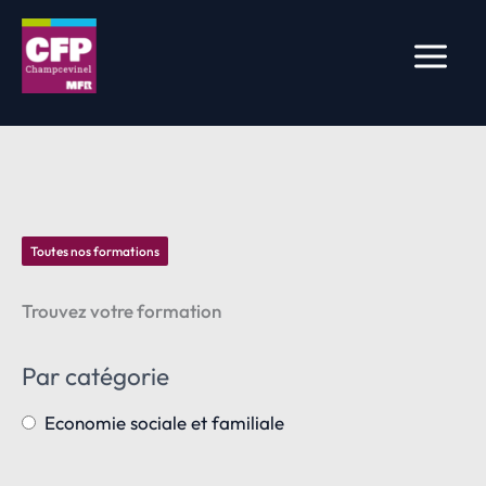
Aller
au
contenu
Toutes nos formations
Trouvez votre formation
Par catégorie
Economie sociale et familiale