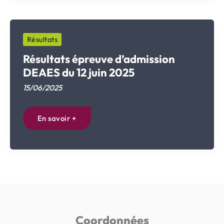
du
22
juin
2026
Résultats
Résultats épreuve d’admission
DEAES du 12 juin 2025
15/06/2025
Résultats
En savoir +
épreuve
d’admission
DEAES
du
12
juin
2025
Coordonnées