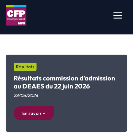
Aller
au
contenu
Résultats
Résultats commission d’admission
au DEAES du 22 juin 2026
23/06/2026
Résultats
En savoir +
commission
d’admission
au
DEAES